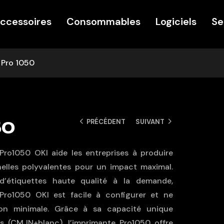
ccessoires
Consommables
Logiciels
Se
 Pro 1050
PRÉCÉDENT
SUIVANT
50
 Pro1050 OKI aide les entreprises à produire
nelles polyvalentes pour un impact maximal.
 d’étiquettes haute qualité à la demande,
 Pro1050 OKI est facile à configurer et ne
ion minimale. Grâce à sa capacité unique
s (CMJN+blanc), l’imprimante Pro1050 offre