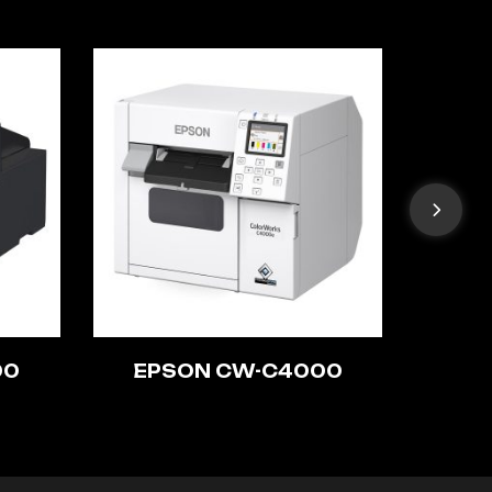
00
EPSON CW-C4000
TSC