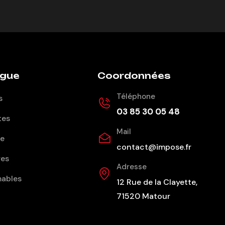
ogue
Coordonnées
Téléphone
s
03 85 30 05 48
tes
Mail
ge
contact@impose.fr
res
Adresse
ables
12 Rue de la Clayette,
71520 Matour